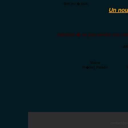
Bon jeu � tous.
Un nou
A
Attention � ne pas vendre une com
Af
Moine
|
Pr�tre
Paladin
F
contact@pi