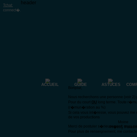
header
Tchat:
connect�
.
ACCUEIL
GUIDE
ASTUCES
COM
Bonjour,
Nous recherchons une personne (voir 2) p
Pour du court
OU
long terme. Toute r�mu
(r�mun�ration au %)
Si cela vous int�resse, vous pouvez me 
de vos productions
Moine
Merci de postuler s�rieusement, nous n
|
Pr�tre
Paladi
Pour plus de renseignement, me contacte