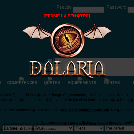
Pseudo:
Password:
[FERME LA FEN�TRE]
S
COMPETENCES
QUETES
EQUIPEMENTS
CARTES
(voir 2) pour de la cr�ation d'image (Equipements, objet divers, monstres... ).
Toute r�mun�ration se fera � l'ouverture du jeu et en fonction des b�n�fices g
pouvez me contacter � cette adresse:
samuel.desablin@gmail.com
. N'h�sitez pa
Comment voulez vous afficher la liste d'�quipement?
nt, nous ne recherchons pas de personne int�ress�e pour quelques jours.
e contacter � l'adresse ci-dessus.