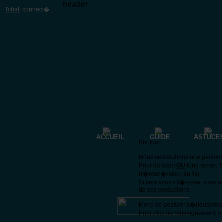
header
Tchat:
connect�
.
ACCUEIL
GUIDE
ASTUCE
Bonjour,
Nous recherchons une personne 
Pour du court
OU
long terme. 
(r�mun�ration au %)
Si cela vous int�resse, vous 
de vos productions
Merci de postuler s�rieuseme
Pour plus de renseignement, m