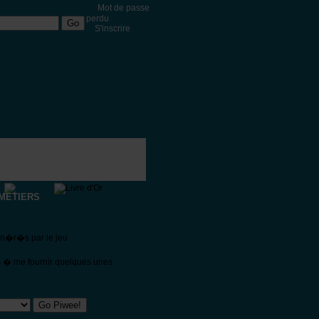
Mot de passe
perdu
S'inscrire
METIERS
�n�r�s par le jeu
s � me fournir quelques unes