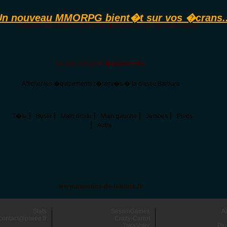
Un nouveau MMORPG bient�t sur vos �crans..
Le Barbare peut porter, en plus de ses �quipements, ceux de toutes classes.
La liste comporte
�quipements
.
Afficher les �quipements r�serv�s � la classe Barbare
|
|
|
|
|
T�te
Buste
Main droite
Main gauche
Jambes
Pieds
|
Autre
www.assassins-de-lombre.fr
Stats
SesamGames
A
contact@piwee.fr
Crazy-Carrot
TakaVoter
Plu