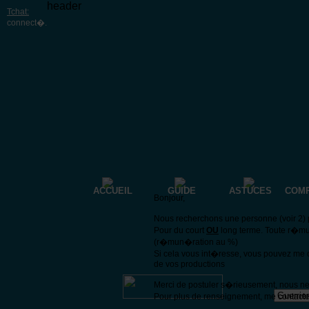
header
Tchat:
connect�
.
ACCUEIL
GUIDE
ASTUCES
COM
Bonjour,
Nous recherchons une personne (voir 2) p
Pour du court
OU
long terme. Toute r�mu
(r�mun�ration au %)
Si cela vous int�resse, vous pouvez me 
de vos productions
Merci de postuler s�rieusement, nous n
Pour plus de renseignement, me contacte