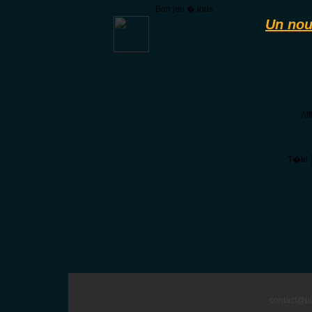
Bon jeu � tous.
Un nou
Af
T�te
contact@pi