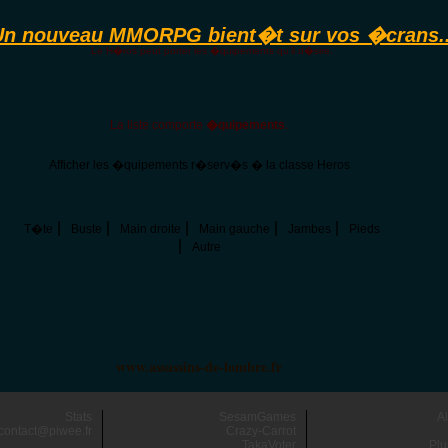
Un nouveau MMORPG bient�t sur vos �crans..
Le H�ros peut porter les �quipements qu'il d�sire.
La liste comporte
�quipements
.
Afficher les �quipements r�serv�s � la classe Heros
|
|
|
|
|
T�te
Buste
Main droite
Main gauche
Jambes
Pieds
|
Autre
www.assassins-de-lombre.fr
Stats
SesamGames
A
contact@piwee.fr
Crazy-Carrot
TakaVoter
Plu