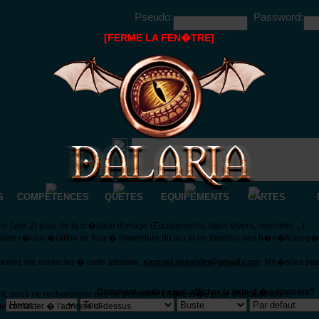
Pseudo:
Password:
[FERME LA FEN�TRE]
S
COMPETENCES
QUETES
EQUIPEMENTS
CARTES
(voir 2) pour de la cr�ation d'image (Equipements, objet divers, monstres... ).
Toute r�mun�ration se fera � l'ouverture du jeu et en fonction des b�n�fices g
pouvez me contacter � cette adresse:
samuel.desablin@gmail.com
. N'h�sitez pa
Comment voulez vous afficher la liste d'�quipement?
nt, nous ne recherchons pas de personne int�ress�e pour quelques jours.
e contacter � l'adresse ci-dessus.