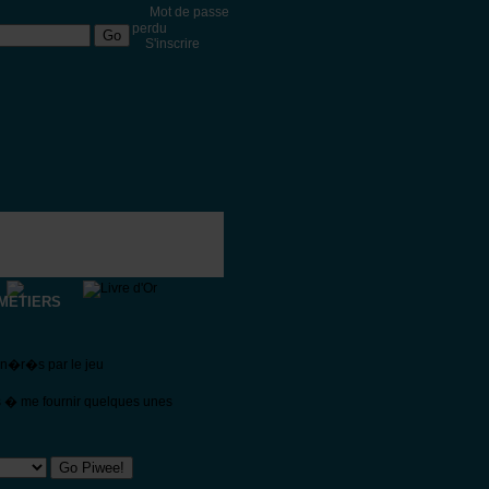
Mot de passe
perdu
S'inscrire
METIERS
�n�r�s par le jeu
s � me fournir quelques unes