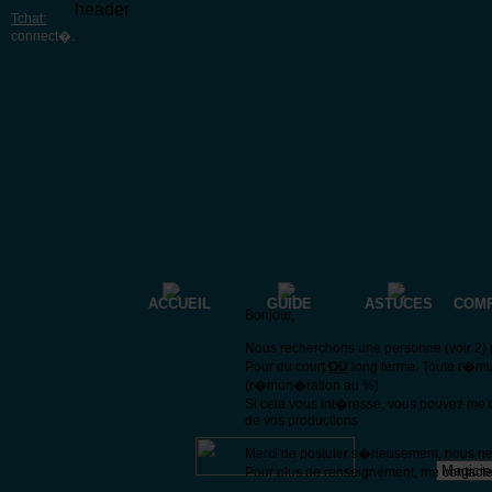
header
Tchat:
connect�
.
ACCUEIL
GUIDE
ASTUCES
COM
Bonjour,
Nous recherchons une personne (voir 2) p
Pour du court
OU
long terme. Toute r�mu
(r�mun�ration au %)
Si cela vous int�resse, vous pouvez me 
de vos productions
Merci de postuler s�rieusement, nous n
Pour plus de renseignement, me contacte