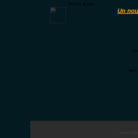
Bon jeu � tous.
Un nou
Aff
T�te
contact@pi