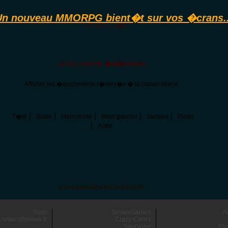
Un nouveau MMORPG bient�t sur vos �crans..
Aucune donn�es!
La liste comporte
�quipements
.
Afficher les �quipements r�serv�s � la classe Moine
|
|
|
|
|
T�te
Buste
Main droite
Main gauche
Jambes
Pieds
|
Autre
www.assassins-de-lombre.fr
Stats
SesamGames
A
contact@piwee.fr
Crazy-Carrot
TakaVoter
Plu