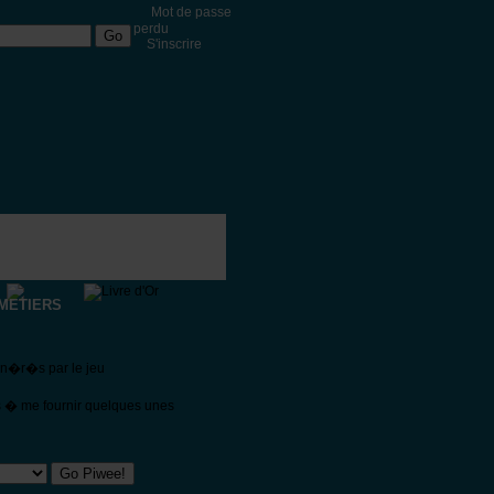
Mot de passe
perdu
S'inscrire
METIERS
�n�r�s par le jeu
s � me fournir quelques unes