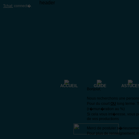
header
Tchat:
connect�
.
ACCUEIL
GUIDE
ASTUCE
Bonjour,
Nous recherchons une personne 
Pour du court
OU
long terme. 
(r�mun�ration au %)
Si cela vous int�resse, vous 
de vos productions
Merci de postuler s�rieuseme
Pour plus de renseignement, m