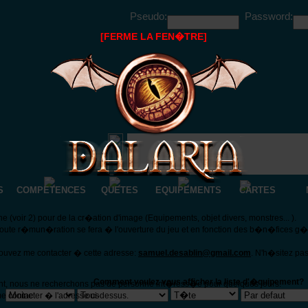
Pseudo:
Password:
[FERME LA FEN�TRE]
S
COMPETENCES
QUETES
EQUIPEMENTS
CARTES
(voir 2) pour de la cr�ation d'image (Equipements, objet divers, monstres... ).
Toute r�mun�ration se fera � l'ouverture du jeu et en fonction des b�n�fices g
pouvez me contacter � cette adresse:
samuel.desablin@gmail.com
. N'h�sitez pa
Comment voulez vous afficher la liste d'�quipement?
nt, nous ne recherchons pas de personne int�ress�e pour quelques jours.
e contacter � l'adresse ci-dessus.