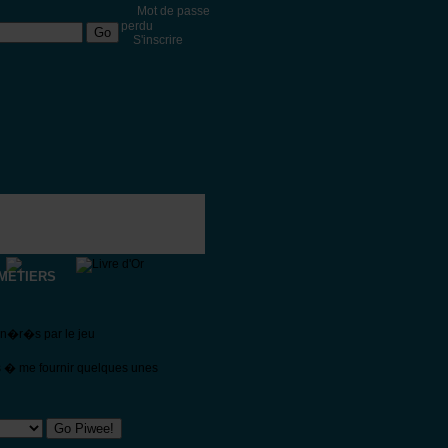
Mot de passe
perdu
S'inscrire
METIERS
�n�r�s par le jeu
s � me fournir quelques unes