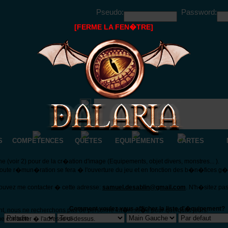
Pseudo:
Password:
[FERME LA FEN�TRE]
S
COMPETENCES
QUETES
EQUIPEMENTS
CARTES
(voir 2) pour de la cr�ation d'image (Equipements, objet divers, monstres... ).
Toute r�mun�ration se fera � l'ouverture du jeu et en fonction des b�n�fices g
pouvez me contacter � cette adresse:
samuel.desablin@gmail.com
. N'h�sitez pa
Comment voulez vous afficher la liste d'�quipement?
nt, nous ne recherchons pas de personne int�ress�e pour quelques jours.
e contacter � l'adresse ci-dessus.