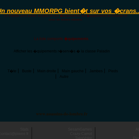
Un nouveau MMORPG bient�t sur vos �crans..
Le Paladin peut porter, en plus de ses �quipements, les �quipements du Guerrier et
ceux de toutes classes.
La liste comporte
�quipements
.
Afficher les �quipements r�serv�s � la classe Paladin
|
|
|
|
|
T�te
Buste
Main droite
Main gauche
Jambes
Pieds
|
Autre
www.assassins-de-lombre.fr
Stats
SesamGames
A
contact@piwee.fr
Crazy-Carrot
TakaVoter
Plu