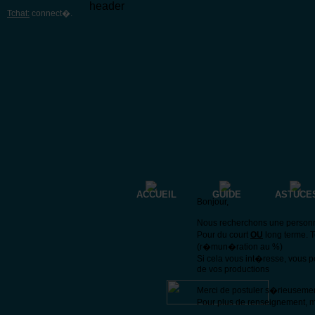
header
Tchat:
connect�
.
ACCUEIL
GUIDE
ASTUCE
Bonjour,
Nous recherchons une personne 
Pour du court
OU
long terme. 
(r�mun�ration au %)
Si cela vous int�resse, vous 
de vos productions
Merci de postuler s�rieuseme
Pour plus de renseignement, m