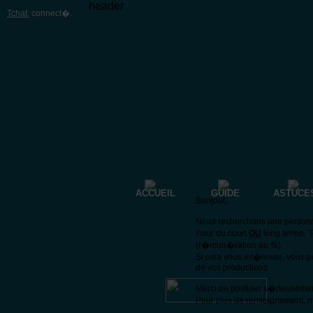
header
Tchat:
connect�
.
ACCUEIL
GUIDE
ASTUCE
Bonjour,
Nous recherchons une personne 
Pour du court
OU
long terme. 
(r�mun�ration au %)
Si cela vous int�resse, vous 
de vos productions
Merci de postuler s�rieuseme
Pour plus de renseignement, m