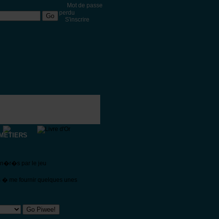
Mot de passe
perdu
S'inscrire
METIERS
�n�r�s par le jeu
s � me fournir quelques unes