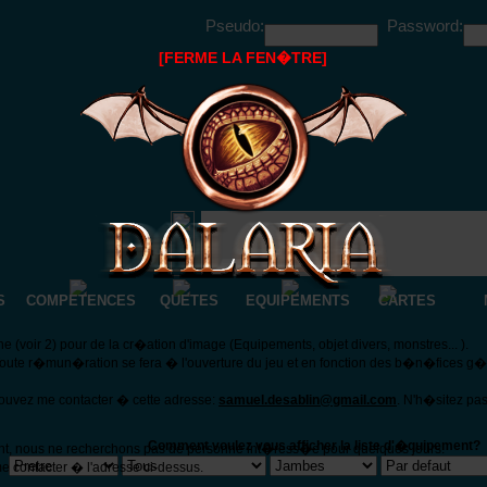
Pseudo:
Password:
[FERME LA FEN�TRE]
S
COMPETENCES
QUETES
EQUIPEMENTS
CARTES
(voir 2) pour de la cr�ation d'image (Equipements, objet divers, monstres... ).
Toute r�mun�ration se fera � l'ouverture du jeu et en fonction des b�n�fices g
pouvez me contacter � cette adresse:
samuel.desablin@gmail.com
. N'h�sitez pa
Comment voulez vous afficher la liste d'�quipement?
nt, nous ne recherchons pas de personne int�ress�e pour quelques jours.
e contacter � l'adresse ci-dessus.