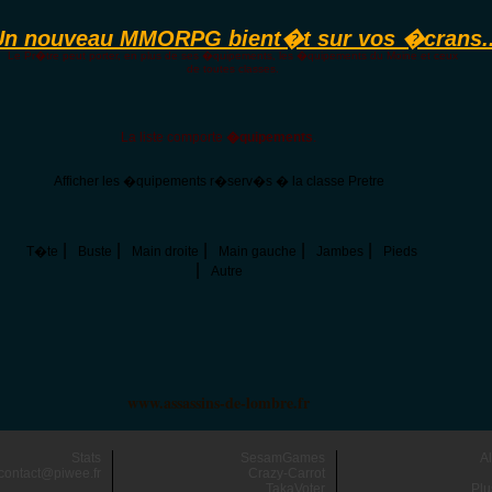
Un nouveau MMORPG bient�t sur vos �crans..
Le Pr�tre peut porter, en plus de ses �quipements, les �quipements du Moine et ceux
de toutes classes.
La liste comporte
�quipements
.
Afficher les �quipements r�serv�s � la classe Pretre
|
|
|
|
|
T�te
Buste
Main droite
Main gauche
Jambes
Pieds
|
Autre
www.assassins-de-lombre.fr
Stats
SesamGames
A
contact@piwee.fr
Crazy-Carrot
TakaVoter
Plu