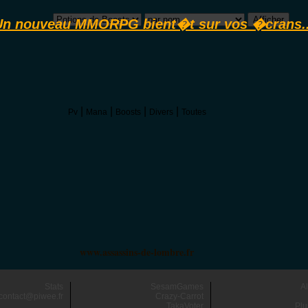
Un nouveau MMORPG bient�t sur vos �crans..
|
|
|
|
Pv
Mana
Boosts
Divers
Toutes
www.assassins-de-lombre.fr
Stats
SesamGames
A
contact@piwee.fr
Crazy-Carrot
TakaVoter
Plu