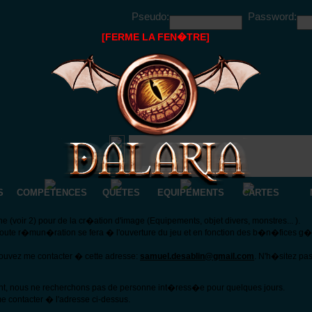
Pseudo:
Password:
[FERME LA FEN�TRE]
S
COMPETENCES
QUETES
EQUIPEMENTS
CARTES
(voir 2) pour de la cr�ation d'image (Equipements, objet divers, monstres... ).
Toute r�mun�ration se fera � l'ouverture du jeu et en fonction des b�n�fices g
pouvez me contacter � cette adresse:
samuel.desablin@gmail.com
. N'h�sitez pa
nt, nous ne recherchons pas de personne int�ress�e pour quelques jours.
e contacter � l'adresse ci-dessus.