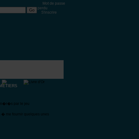
Mot de passe
perdu
S'inscrire
METIERS
�n�r�s par le jeu
s � me fournir quelques unes