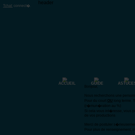
header
Tchat:
connect�
.
ACCUEIL
GUIDE
ASTUCE
Bonjour,
Nous recherchons une personne 
Pour du court
OU
long terme. 
(r�mun�ration au %)
Si cela vous int�resse, vous 
de vos productions
Merci de postuler s�rieuseme
Pour plus de renseignement, m