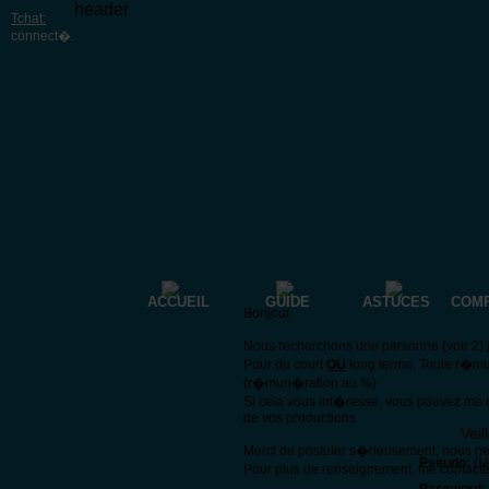
header
Tchat:
connect�
.
ACCUEIL
GUIDE
ASTUCES
COM
Bonjour,
Nous recherchons une personne (voir 2) p
Pour du court
OU
long terme. Toute r�mu
(r�mun�ration au %)
Si cela vous int�resse, vous pouvez me 
de vos productions
Veil
Merci de postuler s�rieusement, nous n
Pseudo:
(Me
Pour plus de renseignement, me contacte