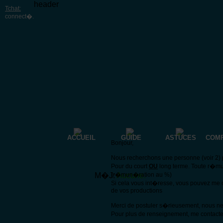
header
Tchat:
connect�
.
ACCUEIL
GUIDE
ASTUCES
COM
Bonjour,
Nous recherchons une personne (voir 2) p
Pour du court
OU
long terme. Toute r�mu
M�J:
(r�mun�ration au %)
Aucune.
Si cela vous int�resse, vous pouvez me 
de vos productions
Merci de postuler s�rieusement, nous n
Pour plus de renseignement, me contacte