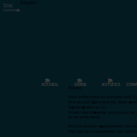
header
Tchat:
connect�
.
ACCUEIL
GUIDE
ASTUCES
COM
Bonjour,
Nous recherchons une personne (voir 2) p
Pour du court
OU
long terme. Toute r�mu
(r�mun�ration au %)
Si cela vous int�resse, vous pouvez me 
de vos productions
Merci de postuler s�rieusement, nous n
Pour plus de renseignement, me contacte